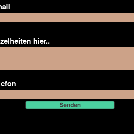
ail
zelheiten hier..
lefon
Senden